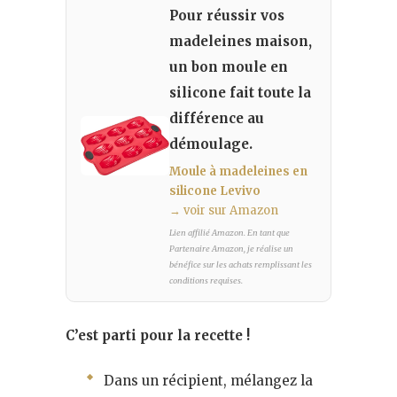
Pour réussir vos
madeleines maison,
un bon moule en
silicone fait toute la
différence au
démoulage.
Moule à madeleines en
silicone Levivo
→ voir sur Amazon
Lien affilié Amazon. En tant que
Partenaire Amazon, je réalise un
bénéfice sur les achats remplissant les
conditions requises.
C’est parti pour la recette !
Dans un récipient, mélangez la