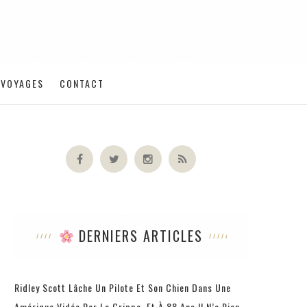
VOYAGES
CONTACT
DERNIERS ARTICLES
Ridley Scott Lâche Un Pilote Et Son Chien Dans Une
Amérique Vidée Par La Grippe, Et À 88 Ans Il N’a Rien