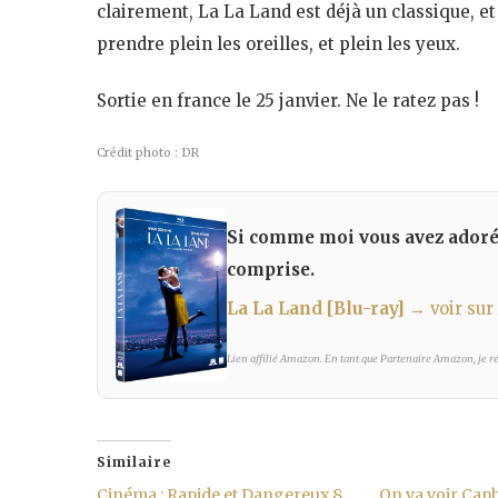
clairement, La La Land est déjà un classique, et
prendre plein les oreilles, et plein les yeux.
Sortie en france le 25 janvier. Ne le ratez pas !
Crédit photo : DR
Si comme moi vous avez adoré, 
comprise.
La La Land [Blu-ray]
→ voir su
Lien affilié Amazon. En tant que Partenaire Amazon, je réa
Similaire
Cinéma : Rapide et Dangereux 8
On va voir Ca