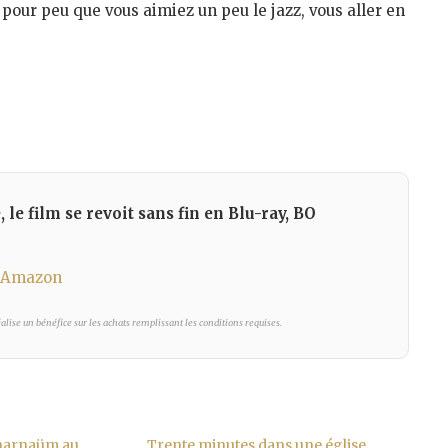
 pour peu que vous aimiez un peu le jazz, vous aller en
le film se revoit sans fin en Blu-ray, BO
r Amazon
lise un bénéfice sur les achats remplissant les conditions requises.
pharnaüm au
Trente minutes dans une église