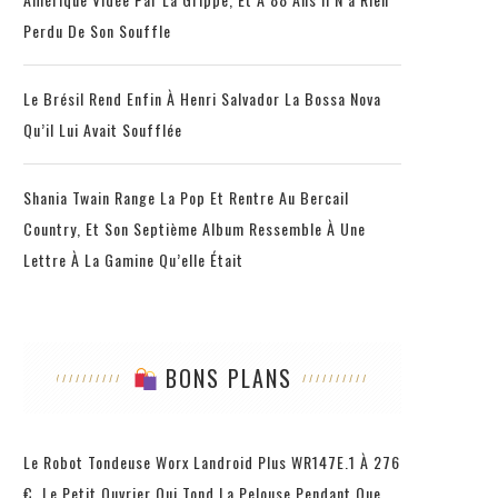
Perdu De Son Souffle
Le Brésil Rend Enfin À Henri Salvador La Bossa Nova
Qu’il Lui Avait Soufflée
Shania Twain Range La Pop Et Rentre Au Bercail
Country, Et Son Septième Album Ressemble À Une
Lettre À La Gamine Qu’elle Était
BONS PLANS
Le Robot Tondeuse Worx Landroid Plus WR147E.1 À 276
€, Le Petit Ouvrier Qui Tond La Pelouse Pendant Que