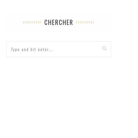
CHERCHER
DOUGLAS STUART ENFERME UN FILS SUR
UNE ÎLE ÉCOSSAISE, ET IL VISE DÉJÀ UN
DEUXIÈME BOOKER
2 août 2026