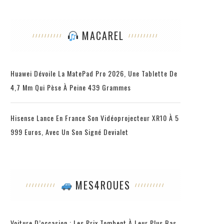
MACAREL
Huawei Dévoile La MatePad Pro 2026, Une Tablette De
4,7 Mm Qui Pèse À Peine 439 Grammes
Hisense Lance En France Son Vidéoprojecteur XR10 À 5
999 Euros, Avec Un Son Signé Devialet
MES4ROUES
Voiture D’occasion : Les Prix Tombent À Leur Plus Bas