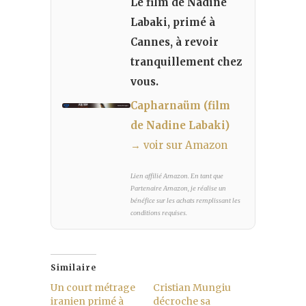
Le film de Nadine
Labaki, primé à
Cannes, à revoir
tranquillement chez
vous.
Capharnaüm (film
de Nadine Labaki)
→ voir sur Amazon
Lien affilié Amazon. En tant que
Partenaire Amazon, je réalise un
bénéfice sur les achats remplissant les
conditions requises.
Similaire
Un court métrage
Cristian Mungiu
iranien primé à
décroche sa