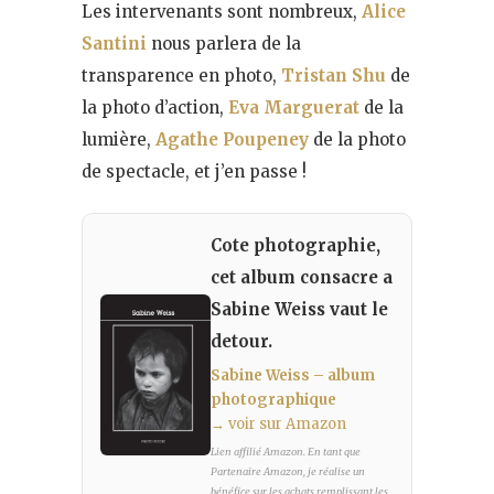
Les intervenants sont nombreux,
Alice
Santini
nous parlera de la
transparence en photo,
Tristan Shu
de
la photo d’action,
Eva Marguerat
de la
lumière,
Agathe Poupeney
de la photo
de spectacle, et j’en passe !
Cote photographie,
cet album consacre a
Sabine Weiss vaut le
detour.
Sabine Weiss – album
photographique
→ voir sur Amazon
Lien affilié Amazon. En tant que
Partenaire Amazon, je réalise un
bénéfice sur les achats remplissant les