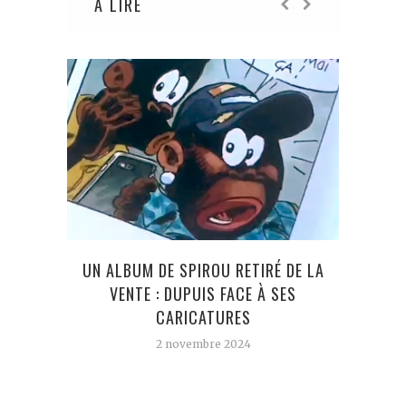
À LIRE
UN ALBUM DE SPIROU RETIRÉ DE LA
AVA
VENTE : DUPUIS FACE À SES
N’A 
CARICATURES
2 novembre 2024