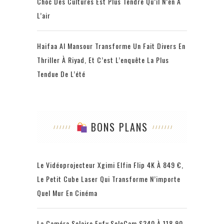
Choc Des Cultures Est Plus Tendre Qu’il N’en A
L’air
Haifaa Al Mansour Transforme Un Fait Divers En
Thriller À Riyad, Et C’est L’enquête La Plus
Tendue De L’été
BONS PLANS
Le Vidéoprojecteur Xgimi Elfin Flip 4K À 849 €,
Le Petit Cube Laser Qui Transforme N’importe
Quel Mur En Cinéma
La Caméra Solaire Eufy SoloCam S340 À 118,90