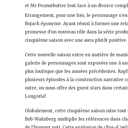
et Mr Peanutbutter font face à un divorce compl
Etrangement, pour une fois, le personnage s’en t
Bojack éponyme. Ayant réussi à former une relat
promesse d’un nouveau rôle dans la série produi
cinquième saison avec une aura plutôt positive.
Cette nouvelle saison entre en matière de manièr
galerie de personnages sont exposées une à une)
plus loufoque que les années précédentes. Raph
plusieurs épisodes à la construction narrative c
outre, on nous offre des guest stars dans certai
Longoria!
Globalement, cette cinquième saison mise tout s
Bob-Waksberg multiplie les références dans cha
de l’humour noir. Cette explosion de clins-d ’œi