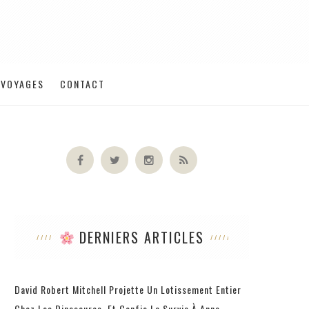
VOYAGES
CONTACT
DERNIERS ARTICLES
David Robert Mitchell Projette Un Lotissement Entier
Chez Les Dinosaures, Et Confie La Survie À Anne