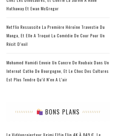
Hathaway Et Ewan McGregor
Netflix Ressuscite La Première Héroïne Travestie Du
Manga, Et Elle A Troqué La Comédie De Cour Pour Un
Récit D’exil
Mohamed Hamidi Envoie Un Cancre De Roubaix Dans Un
Internat Catho De Bourgogne, Et Le Choc Des Cultures
Est Plus Tendre Qu’il N’en A L’air
BONS PLANS
Le Vidéoprojecteur Xgimi Elfin Flip 4K À 849 €, Le