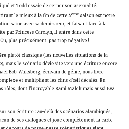
iqué et Todd essaie de cerner son asexualité.
ème
irant le mieux à la fin de cette 4
saison est notre
ion saine avec sa demi-sœur, et faisant face à la
te par Princess Carolyn, il entre dans cette
 Ou, plus précisément, pas trop négative !
e plutôt classique (les nouvelles situations de la
, mais le scénario dévie vite vers une écriture encore
ael Bob-Waksberg, écrivain de génie, nous livre
omplexe et multipliant les clins d’œil décalés. En
ns rôles, dont l’incroyable Rami Malek mais aussi Eva
ur son écriture : au-delà des scénarios alambiqués,
cun de ses dialogues et joue complètement la carte
l et de tours de passe-passe scénaristiques vient