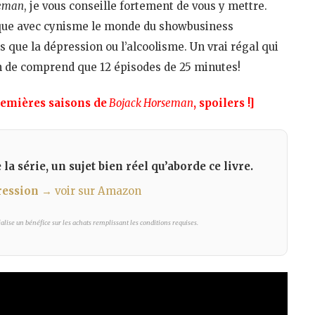
seman
, je vous conseille fortement de vous y mettre.
tique avec cynisme le monde du showbusiness
s que la dépression ou l’alcoolisme. Un vrai régal qui
n de comprend que 12 épisodes de 25 minutes!
premières saisons de
Bojack Horseman
, spoilers !]
a série, un sujet bien réel qu’aborde ce livre.
ression
→ voir sur Amazon
lise un bénéfice sur les achats remplissant les conditions requises.