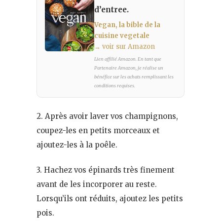
d’entree.
Vegan, la bible de la
cuisine vegetale
→ voir sur Amazon
Lien affilié Amazon. En tant que
Partenaire Amazon, je réalise un
bénéfice sur les achats remplissant les
conditions requises.
2. Après avoir laver vos champignons,
coupez-les en petits morceaux et
ajoutez-les à la poêle.
3. Hachez vos épinards très finement
avant de les incorporer au reste.
Lorsqu’ils ont réduits, ajoutez les petits
pois.