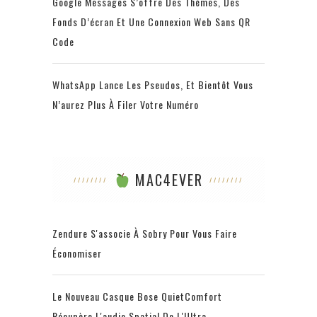
Google Messages S’offre Des Thèmes, Des
Fonds D’écran Et Une Connexion Web Sans QR
Code
WhatsApp Lance Les Pseudos, Et Bientôt Vous
N’aurez Plus À Filer Votre Numéro
MAC4EVER
Zendure S'associe À Sobry Pour Vous Faire
Économiser
Le Nouveau Casque Bose QuietComfort
Récupère L'audio Spatial De L'Ultra