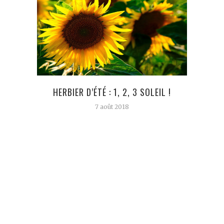
HERBIER D’ÉTÉ : 1, 2, 3 SOLEIL !
7 août 2018
TOME
LARG