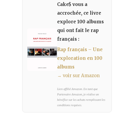
Cake$ vous a
accrochée, ce livre
explore 100 albums
qui ont fait le rap
français :
Rap français – Une
exploration en 100
albums
→ voir sur Amazon
Lien affilié Amazon. En tant que
Partenaire Amazon, je réalise un
bénéfice sur les achats remplissant les
conditions requises.