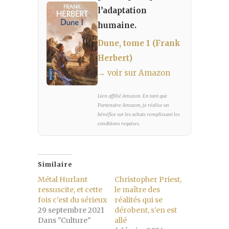
l’adaptation
humaine.
Dune, tome 1 (Frank
Herbert)
→ voir sur Amazon
Lien affilié Amazon. En tant que
Partenaire Amazon, je réalise un
bénéfice sur les achats remplissant les
conditions requises.
Similaire
Métal Hurlant
Christopher Priest,
ressuscite, et cette
le maître des
fois c’est du sérieux
réalités qui se
29 septembre 2021
dérobent, s’en est
Dans "Culture"
allé