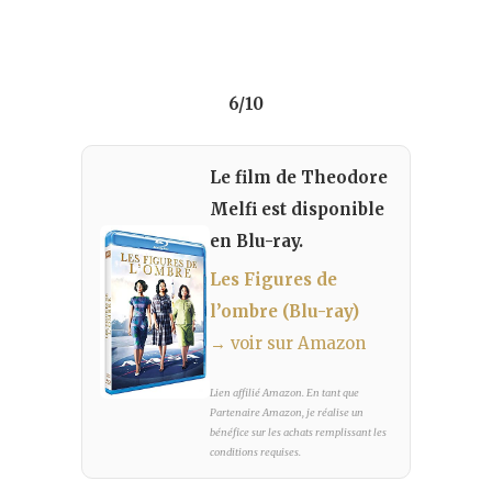
6/10
Le film de Theodore
Melfi est disponible
en Blu-ray.
Les Figures de
l’ombre (Blu-ray)
→ voir sur Amazon
Lien affilié Amazon. En tant que
Partenaire Amazon, je réalise un
bénéfice sur les achats remplissant les
conditions requises.