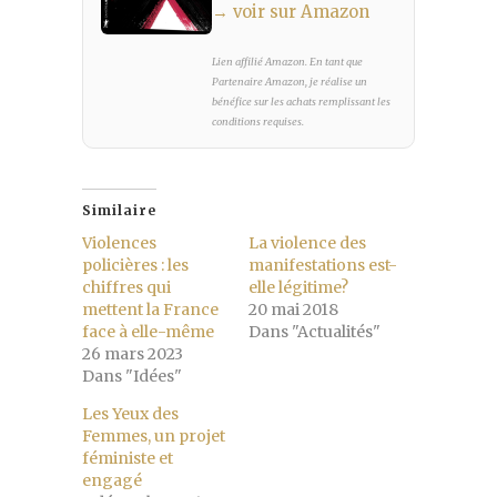
→ voir sur Amazon
Lien affilié Amazon. En tant que
Partenaire Amazon, je réalise un
bénéfice sur les achats remplissant les
conditions requises.
Similaire
Violences
La violence des
policières : les
manifestations est-
chiffres qui
elle légitime?
mettent la France
20 mai 2018
face à elle-même
Dans "Actualités"
26 mars 2023
Dans "Idées"
Les Yeux des
Femmes, un projet
féministe et
engagé