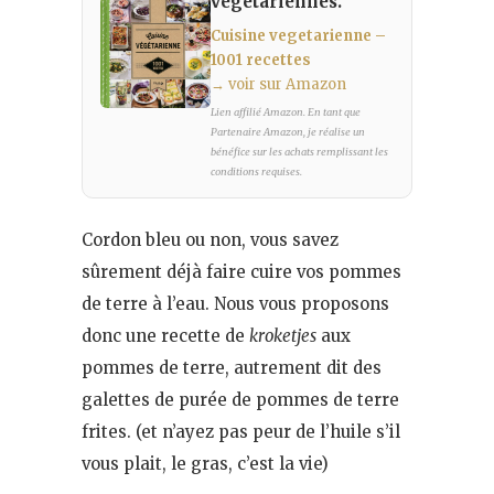
vegetariennes.
Cuisine vegetarienne –
1001 recettes
→ voir sur Amazon
Lien affilié Amazon. En tant que
Partenaire Amazon, je réalise un
bénéfice sur les achats remplissant les
conditions requises.
Cordon bleu ou non, vous savez
sûrement déjà faire cuire vos pommes
de terre à l’eau. Nous vous proposons
donc une recette de
kroketjes
aux
pommes de terre, autrement dit des
galettes de purée de pommes de terre
frites. (et n’ayez pas peur de l’huile s’il
vous plait, le gras, c’est la vie)