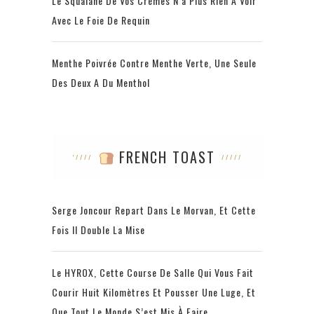
Le Squalane De Vos Crèmes N’a Plus Rien À Voir
Avec Le Foie De Requin
Menthe Poivrée Contre Menthe Verte, Une Seule
Des Deux A Du Menthol
FRENCH TOAST
Serge Joncour Repart Dans Le Morvan, Et Cette
Fois Il Double La Mise
Le HYROX, Cette Course De Salle Qui Vous Fait
Courir Huit Kilomètres Et Pousser Une Luge, Et
Que Tout Le Monde S’est Mis À Faire