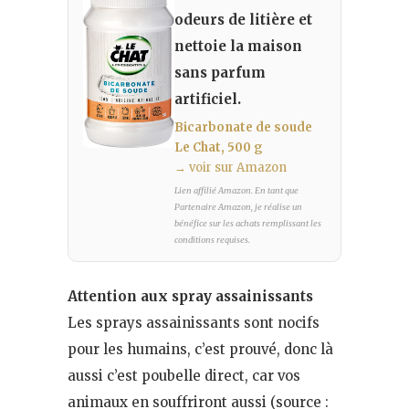
odeurs de litière et
nettoie la maison
sans parfum
artificiel.
Bicarbonate de soude
Le Chat, 500 g
→ voir sur Amazon
Lien affilié Amazon. En tant que
Partenaire Amazon, je réalise un
bénéfice sur les achats remplissant les
conditions requises.
Attention aux spray assainissants
Les sprays assainissants sont nocifs
pour les humains, c’est prouvé, donc là
aussi c’est poubelle direct, car vos
animaux en souffriront aussi (source :