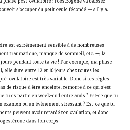
la phase post-ovulatoire : l’oestrogène va baisser
uvoir s’occuper du petit ovule fécondé — s’il y a.
?
latoire est extrêmement sensible à de nombreuses
ment traumatique, manque de sommeil, etc. —, la
 jours pendant toute ta vie ! Par exemple, ma phase
, elle dure entre 12 et 16 jours chez toutes les
pré-ovulatoire est très variable. Donc si tes règles
pas de risque d’être enceinte, remonte à ce qui s’est
que tu es partie en week-end entre amis ? Est-ce que tu
u un examen ou un évènement stressant ? Est-ce que tu
ments peuvent avoir retardé ton ovulation, et donc
progestérone dans ton corps.