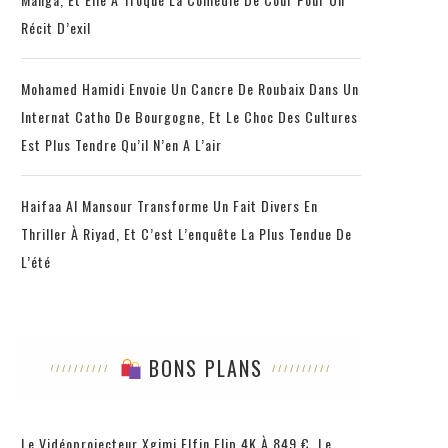
Récit D’exil
Mohamed Hamidi Envoie Un Cancre De Roubaix Dans Un
Internat Catho De Bourgogne, Et Le Choc Des Cultures
Est Plus Tendre Qu’il N’en A L’air
Haifaa Al Mansour Transforme Un Fait Divers En
Thriller À Riyad, Et C’est L’enquête La Plus Tendue De
L’été
BONS PLANS
Le Vidéoprojecteur Xgimi Elfin Flip 4K À 849 €, Le