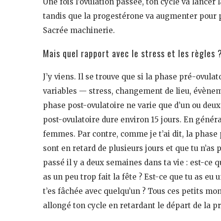
Une fois l’ovulation passée, ton cycle va lancer 
tandis que la progestérone va augmenter pour po
Sacrée machinerie.
Mais quel rapport avec le stress et les règles 
J’y viens. Il se trouve que si la phase pré-ovu
variables — stress, changement de lieu, évène
phase post-ovulatoire ne varie que d’un ou deux
post-ovulatoire dure environ 15 jours. En général
femmes. Par contre, comme je t’ai dit, la phase 
sont en retard de plusieurs jours et que tu n’as 
passé il y a deux semaines dans ta vie : est-ce 
as un peu trop fait la fête ? Est-ce que tu as e
t’es fâchée avec quelqu’un ? Tous ces petits mo
allongé ton cycle en retardant le départ de la 