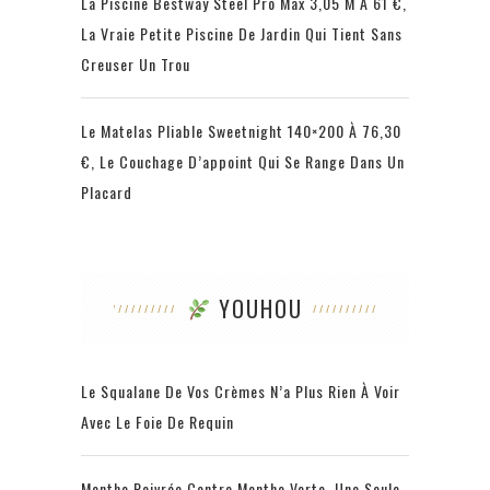
La Piscine Bestway Steel Pro Max 3,05 M À 61 €,
La Vraie Petite Piscine De Jardin Qui Tient Sans
Creuser Un Trou
Le Matelas Pliable Sweetnight 140×200 À 76,30
€, Le Couchage D’appoint Qui Se Range Dans Un
Placard
YOUHOU
Le Squalane De Vos Crèmes N’a Plus Rien À Voir
Avec Le Foie De Requin
Menthe Poivrée Contre Menthe Verte, Une Seule