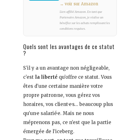
→ voir sur Amazon
Lien affilié Amazon. En tant que
Partenaire Amazon, je réalise un
bénéfice sur les achats remplissant les
conditions requises.
Quels sont les avantages de ce statut
?
S’il y a un avantage non négligeable,
c’est
la liberté
qu’offre ce statut. Vous
êtes d’une certaine manière votre
propre patron·ne, vous gérez vos
horaires, vos client·e·s… beaucoup plus
qu’un·e salarié·e. Mais ne nous
méprenons pas, ce n’est que la partie
émergée de l’iceberg.