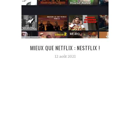
MIEUX QUE NETFLIX : NESTFLIX !
NARC
12 août 2021