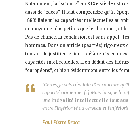
Notamment, la “science” au
XIXe siècle
est re
aussi de “races”. Il faut comprendre qu’à l’époqu
1880) liaient les capacités intellectuelles au vo
en moyenne plus petites que les hommes, et le
Pas de chance, la conclusion est sans appel :
le
hommes
. Dans un article (pas très) rigoureux d
tentant de justifier le lien – déjà remis en ques
capacités intellectuelles. Il en déduit des hiérar
“européens”, et bien évidemment entre les fe
“Certes, je suis très-loin d’en conclure qu’i
capacité crânienne. […] Mais lorsque la dif
une
inégalité intellectuelle tout au
entre l’infériorité du cerveau et l’infériorit
Paul Pierre Broca