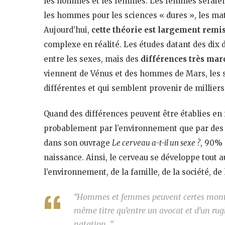
les hommes et les femmes. Les femmes seraient
les hommes pour les sciences « dures », les ma
Aujourd’hui,
cette théorie est largement remi
complexe en réalité. Les études datant des dix
entre les sexes, mais des
différences très mar
viennent de Vénus et des hommes de Mars, les s
différentes et qui semblent provenir de milliers
Quand des différences peuvent être établies en 
probablement par l’environnement que par des 
dans son ouvrage
Le cerveau a-t-il un sexe ?
, 90% 
naissance. Ainsi, le cerveau se développe tout au
l’environnement, de la famille, de la société, de 
“Hommes et femmes peuvent certes montre
même titre qu’entre un avocat et d’un r
natation. “