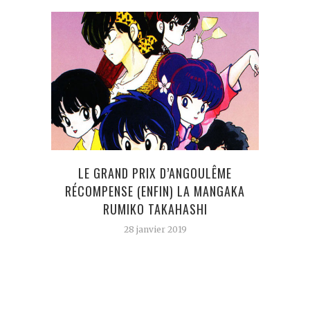
LE GRAND PRIX D’ANGOULÊME
POU
RÉCOMPENSE (ENFIN) LA MANGAKA
LUI 
RUMIKO TAKAHASHI
28 janvier 2019