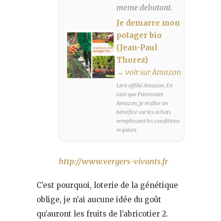
meme debutant.
Je demarre mon
potager bio
(Jean-Paul
Thorez)
→ voir sur Amazon
Lien affilié Amazon. En
tant que Partenaire
Amazon, je réalise un
bénéfice sur les achats
remplissant les conditions
requises.
http://www.vergers-vivants.fr
C’est pourquoi, loterie de la génétique
oblige, je n’ai aucune idée du goût
qu’auront les fruits de l’abricotier 2.