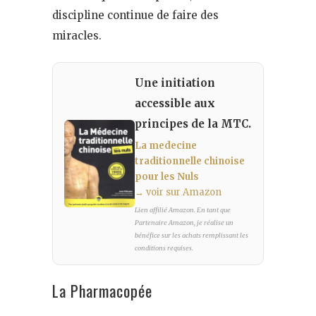
discipline continue de faire des
miracles.
Une initiation
accessible aux
principes de la MTC.
La medecine
traditionnelle chinoise
pour les Nuls
→ voir sur Amazon
Lien affilié Amazon. En tant que
Partenaire Amazon, je réalise un
bénéfice sur les achats remplissant les
conditions requises.
La Pharmacopée