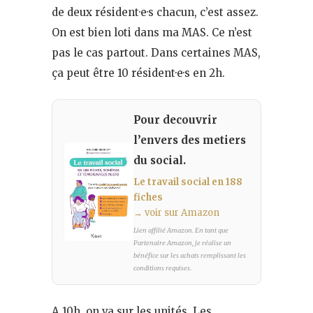
de deux résident·e·s chacun, c’est assez.
On est bien loti dans ma MAS. Ce n’est
pas le cas partout. Dans certaines MAS,
ça peut être 10 résident·e·s en 2h.
Pour decouvrir
l’envers des metiers
du social.
Le travail social en 188
fiches
→ voir sur Amazon
Lien affilié Amazon. En tant que
Partenaire Amazon, je réalise un
bénéfice sur les achats remplissant les
conditions requises.
A 10h, on va sur les unités. Les