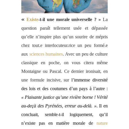
«
Existe
-t-il une morale universelle ? »
La
question paraît tellement usée et dépassée
qu’elle n’inspire plus qu’un sourire de mépris
chez tout.
e
interlocuteur.
rice
un peu formé.
e
aux
sciences humaines
. Avec un peu de culture
classique en poche,
on
vous citera
même
Montaigne ou Pascal. Ce dernier ironisait, en
une
formule incisive, sur
l’immense
diversité
des lois et des coutumes d’un pays à l’autre :
«
Plaisante justice qu’une rivière borne ! Vérité
au‑deçà des Pyrénées, erreur au‑delà. »
. Il en
concluait, semble-t-il logiquement, qu’il
n’existe pas en matière morale de
nature