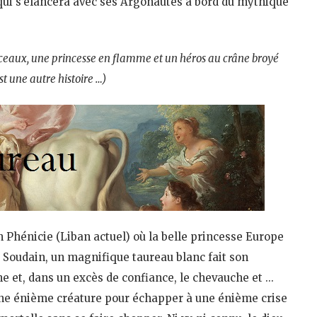
r qui s’élancera avec ses Argonautes à bord du mythique
ceaux, une princesse en flamme et un héros au crâne broyé
est une autre histoire …)
n Phénicie (Liban actuel) où la belle princesse Europe
. Soudain, un magnifique taureau blanc fait son
che et, dans un excès de confiance, le chevauche et …
ne énième créature pour échapper à une énième crise