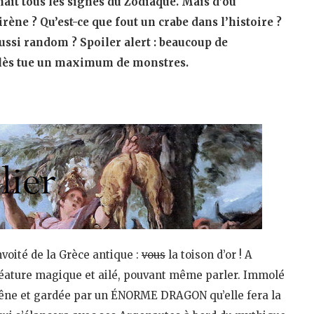
ait tous les signes du Zodiaque. Mais d’où
ène ? Qu’est-ce que fout un crabe dans l’histoire ?
ssi random ? Spoiler alert : beaucoup de
clès tue un maximum de monstres.
voité de la Grèce antique :
vous
la toison d’or ! A
 créature magique et ailé, pouvant même parler. Immolé
chêne et gardée par un ÉNORME DRAGON qu’elle fera la