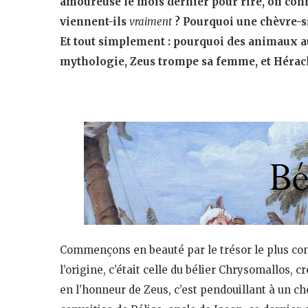
amoureuse le mois dernier pour rire, on conn
viennent-ils
vraiment
? Pourquoi une chèvre-sir
Et tout simplement : pourquoi des animaux au
mythologie, Zeus trompe sa femme, et Héra
Commençons en beauté par le trésor le plus con
l’origine, c’était celle du bélier Chrysomallos,
en l’honneur de Zeus, c’est pendouillant à un 