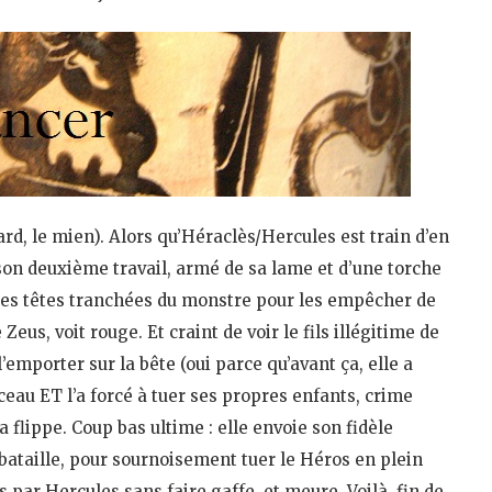
d, le mien). Alors qu’Héraclès/Hercules est train d’en
son deuxième travail, armé de sa lame et d’une torche
es têtes tranchées du monstre pour les empêcher de
eus, voit rouge. Et craint de voir le fils illégitime de
’emporter sur la bête (oui parce qu’avant ça, elle a
u ET l’a forcé à tuer ses propres enfants, crime
 flippe. Coup bas ultime : elle envoie son fidèle
e bataille, pour sournoisement tuer le Héros en plein
 par Hercules sans faire gaffe, et meure. Voilà, fin de