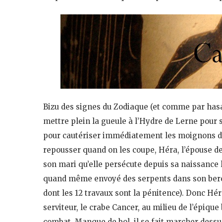
Bizu des signes du Zodiaque (et comme par hasar
mettre plein la gueule à l’Hydre de Lerne pour 
pour cautériser immédiatement les moignons d
repousser quand on les coupe, Héra, l’épouse de Z
son mari qu’elle persécute depuis sa naissance l
quand même envoyé des serpents dans son bercea
dont les 12 travaux sont la pénitence). Donc Héra
serviteur, le crabe Cancer, au milieu de l’épiqu
combat. Manque de bol, il se fait marcher dessus