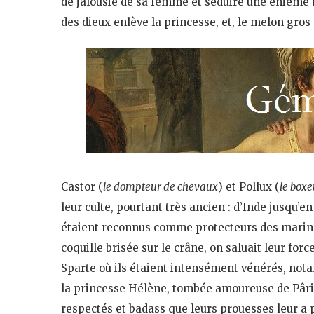
de jalousie de sa femme et séduire une énième m
des dieux enlève la princesse, et, le melon gro
Castor (
le dompteur de chevaux
) et Pollux (
le boxe
leur culte, pourtant très ancien : d’Inde jusqu’
étaient reconnus comme protecteurs des marins e
coquille brisée sur le crâne, on saluait leur forc
Sparte où ils étaient intensément vénérés, not
la princesse Hélène, tombée amoureuse de Pâris,
respectés et badass que leurs prouesses leur a p