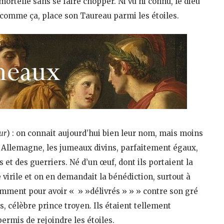
ortelle sans se faire chopper. Ni vu ni connu, le dieu
s comme ça, place son Taureau parmi les étoiles.
ur
) : on connait aujourd’hui bien leur nom, mais moins
en Allemagne, les jumeaux divins, parfaitement égaux,
t des guerriers. Né d’un œuf, dont ils portaient la
e virile et on en demandait la bénédiction, surtout à
amment pour avoir « » »délivrés » » » contre son gré
 célèbre prince troyen. Ils étaient tellement
ermis de rejoindre les étoiles.