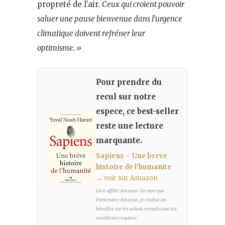
propreté de l’air.
Ceux qui croient pouvoir
saluer une pause bienvenue dans l’urgence
climatique doivent refréner leur
optimisme. »
Pour prendre du
recul sur notre
espece, ce best-seller
reste une lecture
marquante.
Sapiens – Une breve
histoire de l’humanite
→ voir sur Amazon
Lien affilié Amazon. En tant que
Partenaire Amazon, je réalise un
bénéfice sur les achats remplissant les
conditions requises.