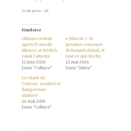
Crédit photo : DR
Similaire
Ghinzu revient
« Miss IA » : le
après 17 ans de
premier concours
silence, et W.O.W.A
de beauté virtuel, et
valait l’attente
tout ce qui cloche
12 juin 2026
12 mai 2024
Dans "Culture"
Dans "Idées"
Le chant du
Coucou : sombre et
dangereuse
mixture
24 mai 2018
Dans "Culture"