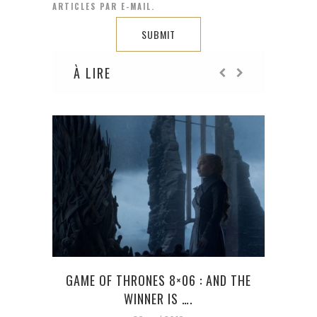
ARTICLES PAR E-MAIL.
À LIRE
GAME OF THRONES 8×06 : AND THE
Q
WINNER IS ….
DESC