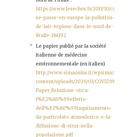
https://www.lesechos.fr/2017/10/ca-
se-passe-en-europe-la-pollution-
de-lair-explose-dans-le-nord-de-
litalie-184192
Le papier publié par la société
italienne de médecine
environnementale (en italien)
http://www.simaonlus.it/wpsima/wp-
content/uploads/2020/03/COVID19_Position-
Paper_Relazione-circa-
l%E2%80%99effetto-
dell%E2%80%99inquinamento-
da-particolato-atmosferico-e-la-
diffusione-di-virus-nella-
popolazione.pdf