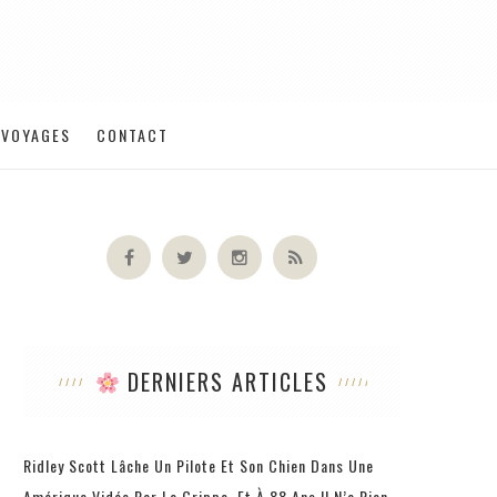
VOYAGES
CONTACT
DERNIERS ARTICLES
Ridley Scott Lâche Un Pilote Et Son Chien Dans Une
Amérique Vidée Par La Grippe, Et À 88 Ans Il N’a Rien