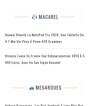
MACAREL
Huawei Dévoile La MatePad Pro 2026, Une Tablette De
4,7 Mm Qui Pèse À Peine 439 Grammes
Hisense Lance En France Son Vidéoprojecteur XR10 À 5
999 Euros, Avec Un Son Signé Devialet
MES4ROUES
Voiture D’occasion : Les Prix Tombent À Leur Plus Bas