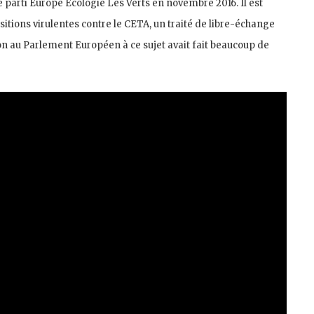
le parti Europe Écologie Les Verts en novembre 2016. Il est
tions virulentes contre le CETA, un traité de libre-échange
on au Parlement Européen à ce sujet avait fait beaucoup de