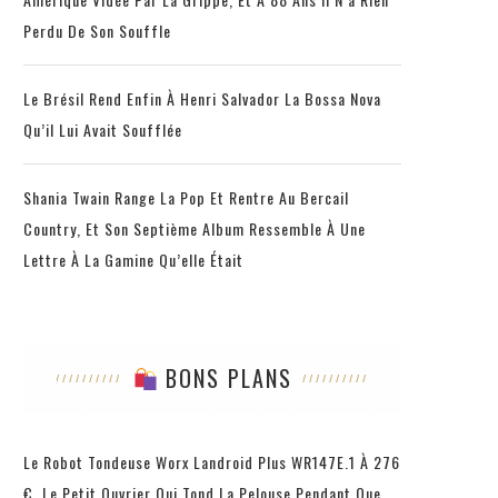
Perdu De Son Souffle
Le Brésil Rend Enfin À Henri Salvador La Bossa Nova
Qu’il Lui Avait Soufflée
Shania Twain Range La Pop Et Rentre Au Bercail
Country, Et Son Septième Album Ressemble À Une
Lettre À La Gamine Qu’elle Était
BONS PLANS
Le Robot Tondeuse Worx Landroid Plus WR147E.1 À 276
€, Le Petit Ouvrier Qui Tond La Pelouse Pendant Que