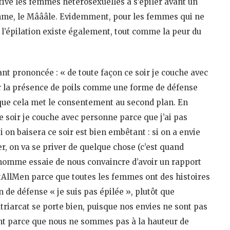
tive les femmes hétérosexuelles à s’épiler avant un
homme, le Mâââle. Evidemment, pour les femmes qui ne
e l’épilation existe également, tout comme la peur du
nt prononcée : « de toute façon ce soir je couche avec
ser la présence de poils comme une forme de défense
que cela met le consentement au second plan. En
e soir je couche avec personne parce que j’ai pas
si on baisera ce soir est bien embêtant : si on a envie
er, on va se priver de quelque chose (c’est quand
homme essaie de nous convaincre d’avoir un rapport
otAllMen parce que toutes les femmes ont des histoires
 de défense « je suis pas épilée », plutôt que
patriarcat se porte bien, puisque nos envies ne sont pas
t parce que nous ne sommes pas à la hauteur de