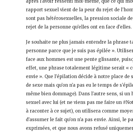
après l’avoir ressenti moi-même, que ce qui mo
rapport sexuel vient de la peur du rejet de l’
sont pas hétérosexuelles, la pression sociale d
rejet de la personne qu’elles ont en face d’elles.
Je souhaite ne plus jamais entendre la phrase ta
personne parce que je suis pas épilée ». Utili
face aux hommes est une pente glissante, puis
effet, une phrase totalement légitime serait « c
envie ». Que l’épilation décide à notre place de 
de sexe mais qu’on n’a pas eu le temps de s’épil
même bien dommage). Dans l’autre sens, si un 
sexuel avec lui (et ne viens pas me faire un #N
à raconter à ce sujet), on utilisera comme moyen
d’assumer le fait qu’on n’a pas envie. Ainsi, le 
exprimées, et que nous avons refusé uniquemen