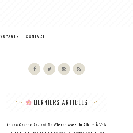
VOYAGES
CONTACT
DERNIERS ARTICLES
Ariana Grande Revient De Wicked Avec Un Album À Voix
Nue, Et Elle A Décidé De Baisser Le Volume Au Lieu De