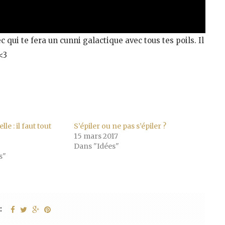
 qui te fera un cunni galactique avec tous tes poils. Il
<3
le : il faut tout
S’épiler ou ne pas s’épiler ?
15 mars 2017
Dans "Idées"
s"
: