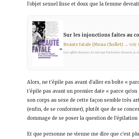
l’objet sexuel lisse et doux que la femme devrait
Sur les injonctions faites au 
Beaute fatale (Mona Chollet)
→ voir
Lien affilié Amazon. En tant que Partenaire Amazon, je réa
Alors, ne t’épile pas avant d’aller en boîte « pa
t’épile pas avant un premier date « parce qu’on
son corps au sexe de cette façon semble très arti
(enfin, de se conformer), plutôt que de se conce
dommage de se poser la question de l’épilation p
Et que personne ne vienne me dire que c’est plus 