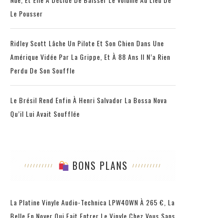
Le Pousser
Ridley Scott Lâche Un Pilote Et Son Chien Dans Une
Amérique Vidée Par La Grippe, Et À 88 Ans Il N’a Rien
Perdu De Son Souffle
Le Brésil Rend Enfin À Henri Salvador La Bossa Nova
Qu’il Lui Avait Soufflée
BONS PLANS
La Platine Vinyle Audio-Technica LPW40WN À 265 €, La
Belle En Noyer Qui Fait Entrer Le Vinyle Chez Vous Sans