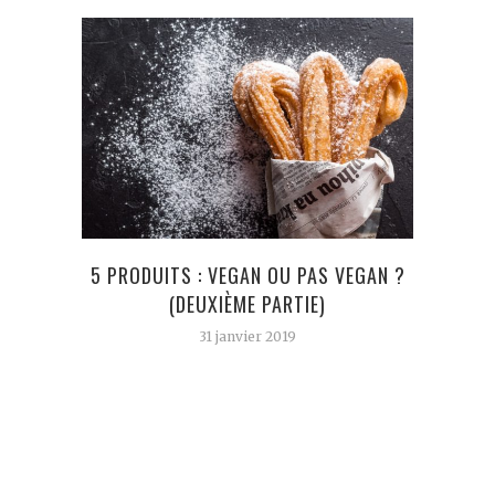
5 PRODUITS : VEGAN OU PAS VEGAN ?
COV
(DEUXIÈME PARTIE)
POUR
31 janvier 2019