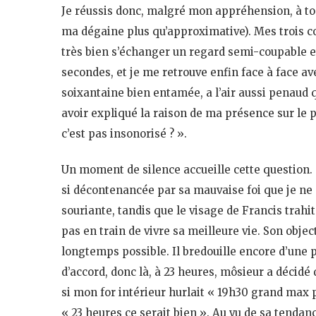
Je réussis donc, malgré mon appréhension, à toqu
ma dégaine plus qu’approximative). Mes trois co
très bien s’échanger un regard semi-coupable e
secondes, et je me retrouve enfin face à face ave
soixantaine bien entamée, a l’air aussi penaud q
avoir expliqué la raison de ma présence sur le p
c’est pas insonorisé ? ».
Un moment de silence accueille cette question. C’
si décontenancée par sa mauvaise foi que je ne s
souriante, tandis que le visage de Francis trahit
pas en train de vivre sa meilleure vie. Son objec
longtemps possible. Il bredouille encore d’une p
d’accord, donc là, à 23 heures, môsieur a décid
si mon for intérieur hurlait « 19h30 grand max p
« 23 heures ce serait bien ». Au vu de sa tendan