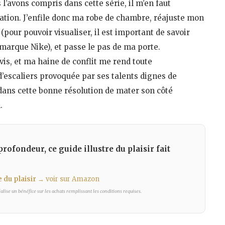
’avons compris dans cette série, il m’en faut
tion. J’enfile donc ma robe de chambre, réajuste mon
pour pouvoir visualiser, il est important de savoir
a marque Nike), et passe le pas de ma porte.
is, et ma haine de conflit me rend toute
d’escaliers provoquée par ses talents dignes de
ns cette bonne résolution de mater son côté
l.
profondeur, ce guide illustre du plaisir fait
 du plaisir
→ voir sur Amazon
lise un bénéfice sur les achats remplissant les conditions requises.