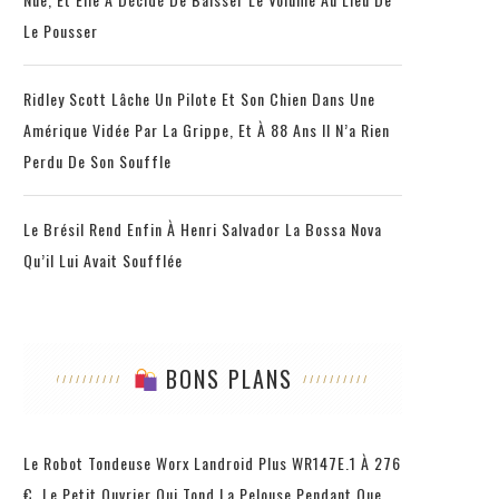
Le Pousser
Ridley Scott Lâche Un Pilote Et Son Chien Dans Une
Amérique Vidée Par La Grippe, Et À 88 Ans Il N’a Rien
Perdu De Son Souffle
Le Brésil Rend Enfin À Henri Salvador La Bossa Nova
Qu’il Lui Avait Soufflée
BONS PLANS
Le Robot Tondeuse Worx Landroid Plus WR147E.1 À 276
€, Le Petit Ouvrier Qui Tond La Pelouse Pendant Que