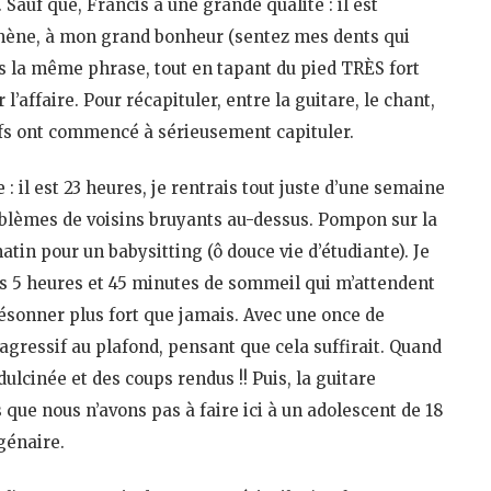
 Sauf que, Francis a une grande qualité : il est
l’amène, à mon grand bonheur (sentez mes dents qui
s la même phrase, tout en tapant du pied TRÈS fort
’affaire. Pour récapituler, entre la guitare, le chant,
rfs ont commencé à sérieusement capituler.
: il est 23 heures, je rentrais tout juste d’une semaine
blèmes de voisins bruyants au-dessus. Pompon sur la
atin pour un babysitting (ô douce vie d’étudiante). Je
s 5 heures et 45 minutes de sommeil qui m’attendent
résonner plus fort que jamais. Avec une once de
agressif au plafond, pensant que cela suffirait. Quand
 dulcinée et des coups rendus !! Puis, la guitare
 que nous n’avons pas à faire ici à un adolescent de 18
agénaire.