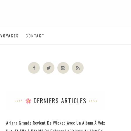
VOYAGES
CONTACT
DERNIERS ARTICLES
Ariana Grande Revient De Wicked Avec Un Album À Voix
Nue, Et Elle A Décidé De Baisser Le Volume Au Lieu De