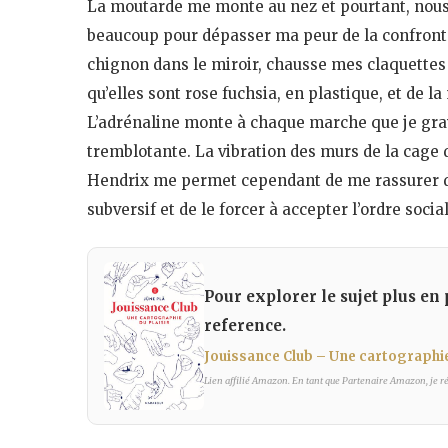
La moutarde me monte au nez et pourtant, nous l
beaucoup pour dépasser ma peur de la confronta
chignon dans le miroir, chausse mes claquettes (
qu’elles sont rose fuchsia, en plastique, et de l
L’adrénaline monte à chaque marche que je grav
tremblotante. La vibration des murs de la cage 
Hendrix me permet cependant de me rassurer da
subversif et de le forcer à accepter l’ordre socia
Pour explorer le sujet plus en 
reference.
Jouissance Club – Une cartographie
Lien affilié Amazon. En tant que Partenaire Amazon, je réa