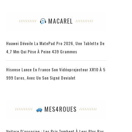
MACAREL
Huawei Dévoile La MatePad Pro 2026, Une Tablette De
4,7 Mm Qui Pèse À Peine 439 Grammes
Hisense Lance En France Son Vidéoprojecteur XR10 À 5
999 Euros, Avec Un Son Signé Devialet
MES4ROUES
Voiture D’occasion : Les Prix Tombent À Leur Plus Bas