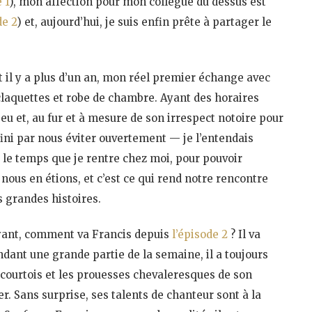
 1
), mon affection pour mon collègue du dessus est
de 2
) et, aujourd’hui, je suis enfin prête à partager le
il y a plus d’un an, mon réel premier échange avec
n claquettes et robe de chambre. Ayant des horaires
eu et, au fur et à mesure de son irrespect notoire pour
ini par nous éviter ouvertement — je l’entendais
, le temps que je rentre chez moi, pour pouvoir
 nous en étions, et c’est ce qui rend notre rencontre
s grandes histoires.
oyant, comment va Francis depuis
l’épisode 2
? Il va
ndant une grande partie de la semaine, il a toujours
 courtois et les prouesses chevaleresques de son
r. Sans surprise, ses talents de chanteur sont à la