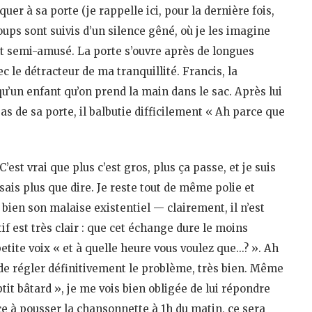
er à sa porte (je rappelle ici, pour la dernière fois,
ups sont suivis d’un silence gêné, où je les imagine
t semi-amusé. La porte s’ouvre après de longues
c le détracteur de ma tranquillité. Francis, la
u’un enfant qu’on prend la main dans le sac. Après lui
as de sa porte, il balbutie difficilement « Ah parce que
est vrai que plus c’est gros, plus ça passe, et je suis
ais plus que dire. Je reste tout de même polie et
 bien son malaise existentiel — clairement, il n’est
tif est très clair : que cet échange dure le moins
etite voix « et à quelle heure vous voulez que…? ». Ah
é de régler définitivement le problème, très bien. Même
tit bâtard », je me vois bien obligée de lui répondre
ce à pousser la chansonnette à 1h du matin, ce sera