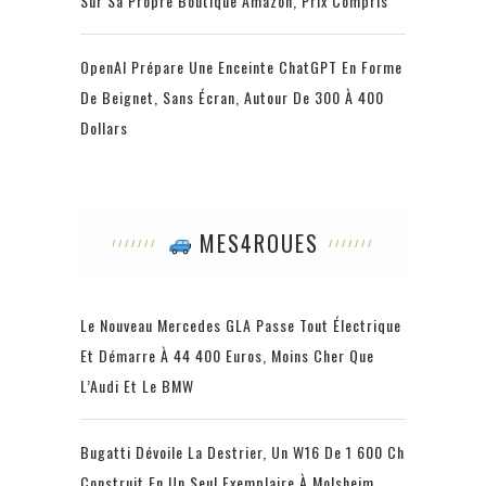
Sur Sa Propre Boutique Amazon, Prix Compris
OpenAI Prépare Une Enceinte ChatGPT En Forme
De Beignet, Sans Écran, Autour De 300 À 400
Dollars
MES4ROUES
Le Nouveau Mercedes GLA Passe Tout Électrique
Et Démarre À 44 400 Euros, Moins Cher Que
L’Audi Et Le BMW
Bugatti Dévoile La Destrier, Un W16 De 1 600 Ch
Construit En Un Seul Exemplaire À Molsheim