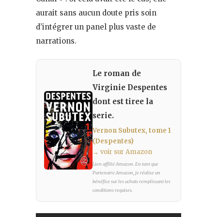
aurait sans aucun doute pris soin
d’intégrer un panel plus vaste de
narrations.
Le roman de
Virginie Despentes
dont est tiree la
serie.
Vernon Subutex, tome 1
(Despentes)
→ voir sur Amazon
Lien affilié Amazon. En tant que
Partenaire Amazon, je réalise un
bénéfice sur les achats remplissant les
conditions requises.