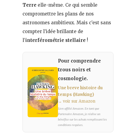
Terre
elle-même. Ce qui semble
compromettre les plans de nos
astronomes ambitieux. Mais c’est sans
compter l’idée brillante de
l’
interférométrie stellaire
!
Pour comprendre
trous noirs et
cosmologie.
Une breve histoire du
temps (Hawking)
→ voir sur Amazon
Lien affilié Amazon. En tant que
Partenaire Amazon, je réalise un
bénéfice sur les achats remplissant les
conditions requises.