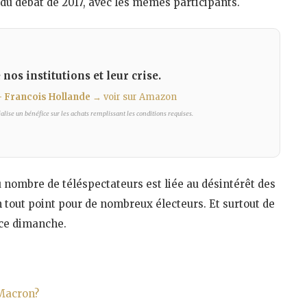
s du débat de 2017, avec les mêmes participants.
os institutions et leur crise.
– Francois Hollande
→ voir sur Amazon
lise un bénéfice sur les achats remplissant les conditions requises.
du nombre de téléspectateurs est liée au désintérêt des
n tout point pour de nombreux électeurs. Et surtout de
 ce dimanche.
 Macron?