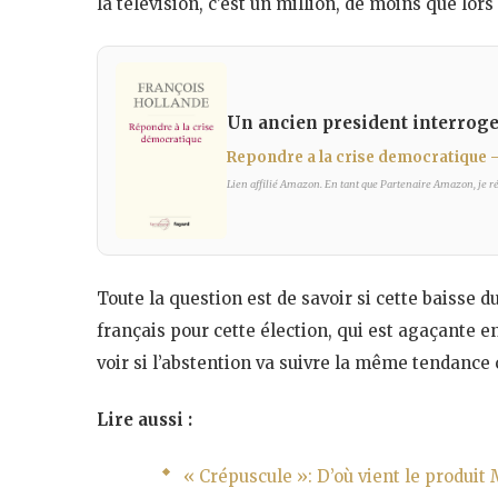
la télévision, c’est un million, de moins que lor
Un ancien president interroge n
Repondre a la crise democratique 
Lien affilié Amazon. En tant que Partenaire Amazon, je réa
Toute la question est de savoir si cette baisse 
français pour cette élection, qui est agaçante e
voir si l’abstention va suivre la même tendance
Lire aussi :
« Crépuscule »: D’où vient le produit