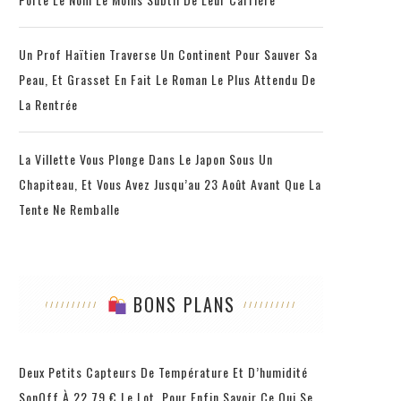
Un Prof Haïtien Traverse Un Continent Pour Sauver Sa
Peau, Et Grasset En Fait Le Roman Le Plus Attendu De
La Rentrée
La Villette Vous Plonge Dans Le Japon Sous Un
Chapiteau, Et Vous Avez Jusqu’au 23 Août Avant Que La
Tente Ne Remballe
BONS PLANS
Deux Petits Capteurs De Température Et D’humidité
SonOff À 22,79 € Le Lot, Pour Enfin Savoir Ce Qui Se