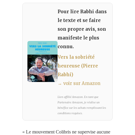
Pour lire Rabhi dans
le texte et se faire
son propre avis, son
manifeste le plus
connu.
Vers la sobriété
heureuse (Pierre
Rabhi)
→ voir sur Amazon
Lien affilié Amazon. En tant que
Partenaire Amazon, je réalise un
bénéfice sur les achats remplissant les
conditions requises.
« Le mouvement Colibris ne supervise aucune