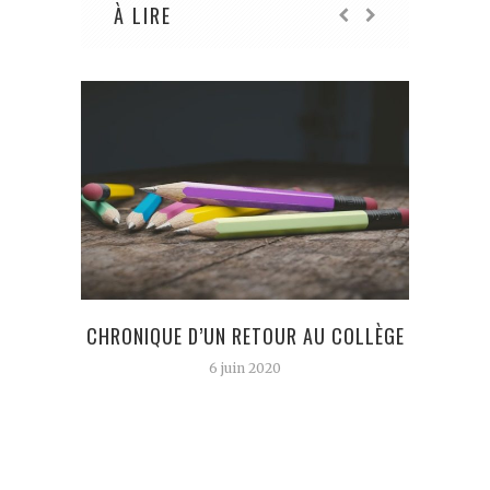
À LIRE
CHRONIQUE D’UN RETOUR AU COLLÈGE
200 
QU
6 juin 2020