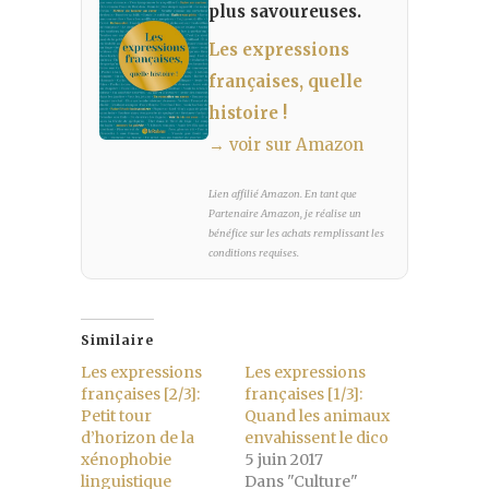
plus savoureuses.
Les expressions
françaises, quelle
histoire !
→ voir sur Amazon
Lien affilié Amazon. En tant que
Partenaire Amazon, je réalise un
bénéfice sur les achats remplissant les
conditions requises.
Similaire
Les expressions
Les expressions
françaises [2/3]:
françaises [1/3]:
Petit tour
Quand les animaux
d’horizon de la
envahissent le dico
xénophobie
5 juin 2017
linguistique
Dans "Culture"