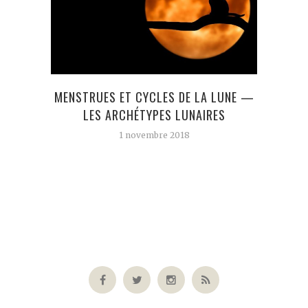
UN CH
MENSTRUES ET CYCLES DE LA LUNE —
UN
LES ARCHÉTYPES LUNAIRES
L’A
1 novembre 2018