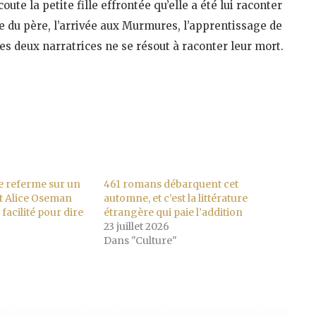
ute la petite fille effrontée qu’elle a été lui raconter
nie du père, l’arrivée aux Murmures, l’apprentissage de
es deux narratrices ne se résout à raconter leur mort.
e referme sur un
461 romans débarquent cet
et Alice Oseman
automne, et c’est la littérature
 facilité pour dire
étrangère qui paie l’addition
23 juillet 2026
Dans "Culture"