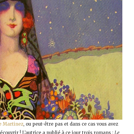
e Martinez
, ou peut-être pas et dans ce cas vous avez
écouvrir ! L’autrice a publié à ce jour trois romans :
Le