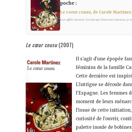
poche :
Le coeur cousu, de Carole Martinez 
Lien affilié Amazon. En tant que Partenaire Amazon, je réa
Le cœur cousu
(2007)
Il s’agit d’une épopée f
féminins de la famille Ca
Cette dernière est inspir
L’intrigue se déroule dan
l’Espagne. Les femmes de 
moment de leurs ménarche
l’issue de cette initiation
curiosité de l’ouvrir, co
palette inouïe de bobines