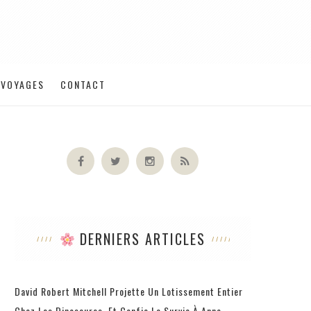
VOYAGES
CONTACT
DERNIERS ARTICLES
David Robert Mitchell Projette Un Lotissement Entier
Chez Les Dinosaures, Et Confie La Survie À Anne