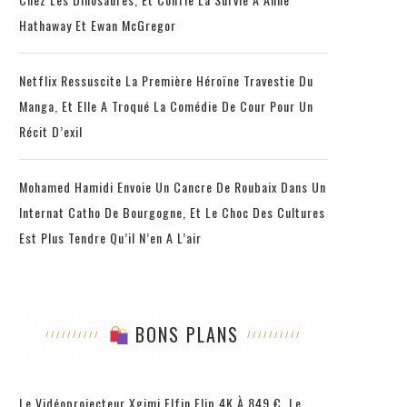
Hathaway Et Ewan McGregor
Netflix Ressuscite La Première Héroïne Travestie Du
Manga, Et Elle A Troqué La Comédie De Cour Pour Un
Récit D’exil
Mohamed Hamidi Envoie Un Cancre De Roubaix Dans Un
Internat Catho De Bourgogne, Et Le Choc Des Cultures
Est Plus Tendre Qu’il N’en A L’air
BONS PLANS
Le Vidéoprojecteur Xgimi Elfin Flip 4K À 849 €, Le