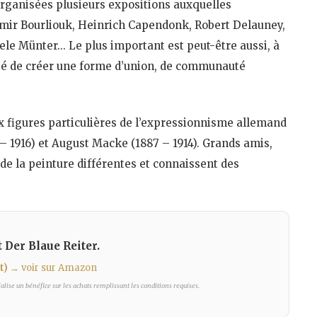
rganisées plusieurs expositions auxquelles
mir Bourliouk, Heinrich Capendonk, Robert Delauney,
iele Münter… Le plus important est peut-être aussi, à
nté de créer une forme d’union, de communauté
ux figures particulières de l’expressionnisme allemand
– 1916) et August Macke (1887 – 1914). Grands amis,
de la peinture différentes et connaissent des
 Der Blaue Reiter.
t)
→ voir sur Amazon
lise un bénéfice sur les achats remplissant les conditions requises.