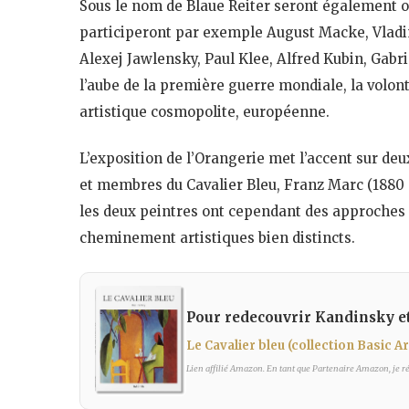
Sous le nom de Blaue Reiter seront également o
participeront par exemple August Macke, Vladi
Alexej Jawlensky, Paul Klee, Alfred Kubin, Gabr
l’aube de la première guerre mondiale, la volo
artistique cosmopolite, européenne.
L’exposition de l’Orangerie met l’accent sur de
et membres du Cavalier Bleu, Franz Marc (1880 
les deux peintres ont cependant des approches 
cheminement artistiques bien distincts.
Pour redecouvrir Kandinsky et
Le Cavalier bleu (collection Basic Ar
Lien affilié Amazon. En tant que Partenaire Amazon, je réa