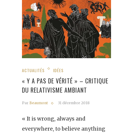
ACTUALITÉS
IDÉES
« Y A PAS DE VÉRITÉ » – CRITIQUE
DU RELATIVISME AMBIANT
Par
Beaumont
31 décembre 2018
« It is wrong, always and
everywhere, to believe anything