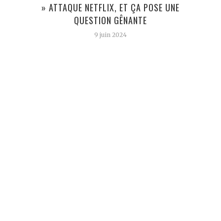
» ATTAQUE NETFLIX, ET ÇA POSE UNE
QUESTION GÊNANTE
9 juin 2024
MA
FACE
UNE