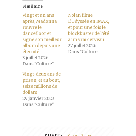
Similaire
Vingt et un ans
Nolan filme
après, Madonna
L’Odyssée en IMAX,
rouvre le
et pour une fois le
dancefloor et
blockbuster de l’été
signe son meilleur
a un vrai cerveau
album depuis une
27 juillet 2026
éternité
Dans "Culture"
3 juillet 2026
Dans "Culture"
Vingt-deux ans de
prison, et au bout,
seize millions de
dollars
29 janvier 2023
Dans "Culture"
SHARE: