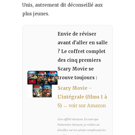
Unis, autrement dit déconseillé aux
plus jeunes.
Envie de réviser
avant d’aller en salle
? Le coffret complet
des cinq premiers
Scary Movie se
trouve toujours :
Scary Movie –
L’intégrale (films 1 à
5)
→ voir sur Amazon
Lien affilié Amazon. En tant que
Partenaire Amazon, je réalise un
bénéfice sur les achats remplissant les