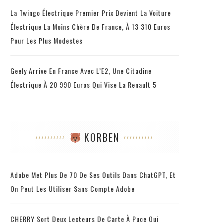
La Twingo Électrique Premier Prix Devient La Voiture
Électrique La Moins Chère De France, À 13 310 Euros
Pour Les Plus Modestes
Geely Arrive En France Avec L’E2, Une Citadine
Électrique À 20 990 Euros Qui Vise La Renault 5
KORBEN
LA PROCRASTINATION, UN MODE DE VIE
5
9 mai 2017
Adobe Met Plus De 70 De Ses Outils Dans ChatGPT, Et
On Peut Les Utiliser Sans Compte Adobe
CHERRY Sort Deux Lecteurs De Carte À Puce Qui