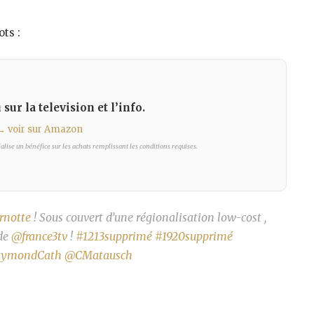
ts :
sur la television et l’info.
→ voir sur Amazon
lise un bénéfice sur les achats remplissant les conditions requises.
rnotte
! Sous couvert d’une régionalisation low-cost ,
de
@france3tv
!
#1213supprimé
#1920supprimé
ymondCath
@CMatausch