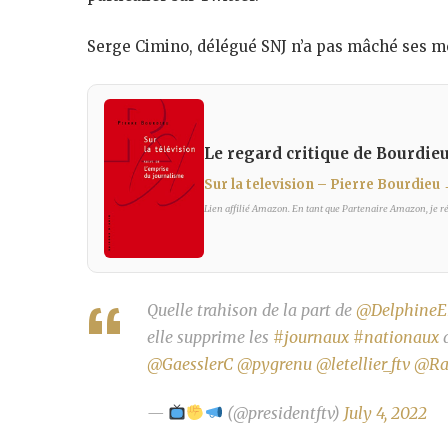
Serge Cimino, délégué SNJ n’a pas mâché ses mo
Le regard critique de Bourdieu 
Sur la television – Pierre Bourdieu
Lien affilié Amazon. En tant que Partenaire Amazon, je réa
Quelle trahison de la part de
@DelphineE
elle supprime les
#journaux
#nationaux
@GaesslerC
@pygrenu
@letellier_ftv
@Ra
—
(@presidentftv)
July 4, 2022