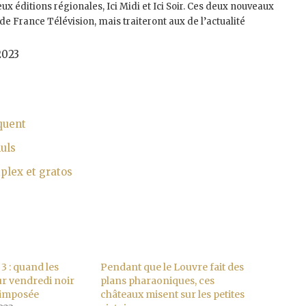
x éditions régionales, Ici Midi et Ici Soir. Ces deux nouveaux
e France Télévision, mais traiteront aux de l’actualité
2023
iquent
uls
plex et gratos
3 : quand les
Pendant que le Louvre fait des
eur vendredi noir
plans pharaoniques, ces
n imposée
châteaux misent sur les petites