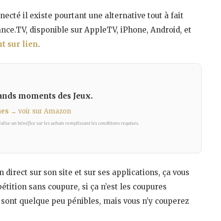
cté il existe pourtant une alternative tout à fait
rance.TV, disponible sur AppleTV, iPhone, Android, et
t sur lien
.
grands moments des Jeux.
ues
→ voir sur Amazon
lise un bénéfice sur les achats remplissant les conditions requises.
n direct sur son site et sur ses applications, ça vous
tition sans coupure, si ça n’est les coupures
 sont quelque peu pénibles, mais vous n’y couperez