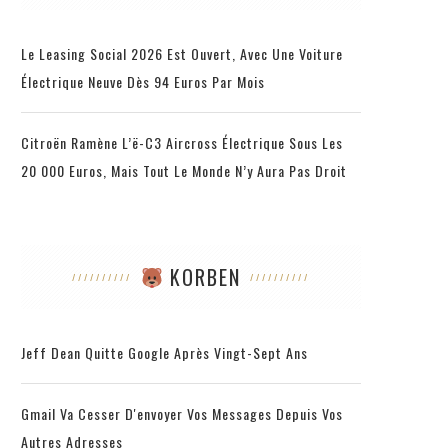
Le Leasing Social 2026 Est Ouvert, Avec Une Voiture
Électrique Neuve Dès 94 Euros Par Mois
Citroën Ramène L’ë-C3 Aircross Électrique Sous Les
VOU
MÉTAL HURLANT RESSUSCITE, ET CETTE
20 000 Euros, Mais Tout Le Monde N’y Aura Pas Droit
FOIS C’EST DU SÉRIEUX
29 septembre 2021
KORBEN
Jeff Dean Quitte Google Après Vingt-Sept Ans
Gmail Va Cesser D'envoyer Vos Messages Depuis Vos
Autres Adresses