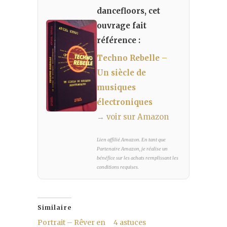
dancefloors, cet
ouvrage fait
référence :
Techno Rebelle –
Un siècle de
musiques
électroniques
→ voir sur Amazon
Lien affilié Amazon. En tant que
Partenaire Amazon, je réalise un
bénéfice sur les achats remplissant les
conditions requises.
Similaire
Portrait – Rêver en
4 astuces