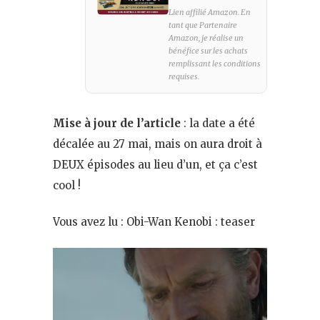
Lien affilié Amazon. En
tant que Partenaire
Amazon, je réalise un
bénéfice sur les achats
remplissant les conditions
requises.
Mise à jour de l’article
: la date a été
décalée au 27 mai, mais on aura droit à
DEUX épisodes au lieu d’un, et ça c’est
cool !
Vous avez lu : Obi-Wan Kenobi : teaser