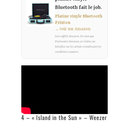
Bluetooth fait le job.
Platine vinyle Bluetooth
Prixton
→ voir sur Amazon
Lien affilié Amazon. En tant que
Partenaire Amazon, je réalise un
bénéfice sur les achats remplissant les
conditions requises.
4 – « Island in the Sun » – Weezer