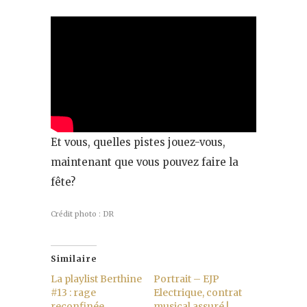
Et vous, quelles pistes jouez-vous,
maintenant que vous pouvez faire la
fête?
Crédit photo : DR
Similaire
La playlist Berthine
Portrait – EJP
#13 : rage
Electrique, contrat
reconfinée
musical assuré !