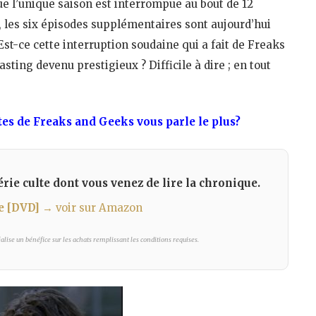
ue l’unique saison est interrompue au bout de 12
 les six épisodes supplémentaires sont aujourd’hui
Est-ce cette interruption soudaine qui a fait de Freaks
sting devenu prestigieux ? Difficile à dire ; en tout
ltes de Freaks and Geeks vous parle le plus?
rie culte dont vous venez de lire la chronique.
e [DVD]
→ voir sur Amazon
lise un bénéfice sur les achats remplissant les conditions requises.