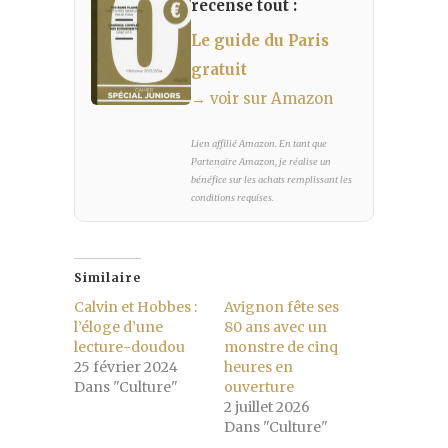
recense tout :
Le guide du Paris
gratuit
→ voir sur Amazon
Lien affilié Amazon. En tant que
Partenaire Amazon, je réalise un
bénéfice sur les achats remplissant les
conditions requises.
Similaire
Calvin et Hobbes :
Avignon fête ses
l’éloge d’une
80 ans avec un
lecture-doudou
monstre de cinq
25 février 2024
heures en
Dans "Culture"
ouverture
2 juillet 2026
Dans "Culture"