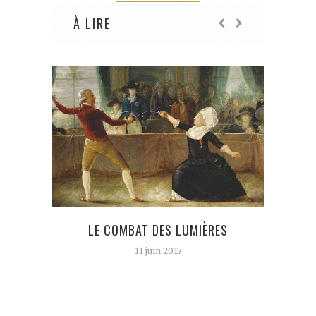
À LIRE
LE COMBAT DES LUMIÈRES
QUEN
N’
11 juin 2017