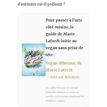
d’animaux est-il polluant ?
Pour passer à l’acte
côté cuisine, le
guide de Marie
Laforêt initie au
vegan sans prise de
tête :
Vegan débutant, de
Marie Laforêt
→ voir sur Amazon
Lien affilié Amazon. En tant que
Partenaire Amazon, je réalise un
bénéfice sur les achats remplissant les
conditions requises.