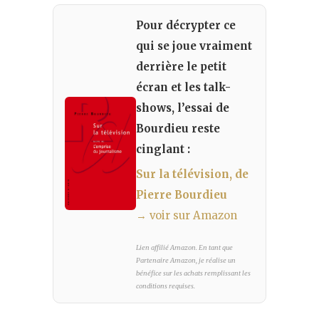
Pour décrypter ce
qui se joue vraiment
derrière le petit
écran et les talk-
shows, l’essai de
Bourdieu reste
cinglant :
Sur la télévision, de
Pierre Bourdieu
→ voir sur Amazon
Lien affilié Amazon. En tant que
Partenaire Amazon, je réalise un
bénéfice sur les achats remplissant les
conditions requises.